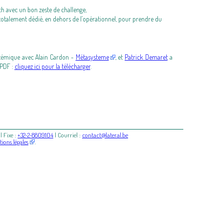
oach avec un bon zeste de challenge,
totalement dédié, en dehors de l’opérationnel, pour prendre du
témique avec Alain Cardon -
Métasysteme
, et
Patrick Demaret
a
 PDF :
cliquez ici pour la télécharger
.
| Fixe :
+32-2-8809104
| Courriel :
contact@lateral.be
ions légales
.