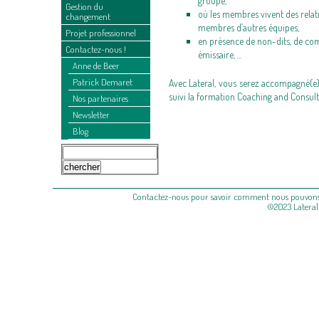
groupe,
Gestion du
où les membres vivent des relat
changement
membres d’autres équipes,
Projet professionnel
en présence de non-dits, de co
Contactez-nous !
émissaire, ...
Anne de Beer
Patrick Demaret
Avec Lateral, vous serez accompagné(e
suivi la formation Coaching and Consul
Nos partenaires
Newsletter
Blog
Contactez-nous pour savoir comment nous pouvons vo
©2023 Lateral S