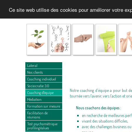
Ce site web utilise des cookies pour améliorer votre e
Lateral
Nos clients
Coaching individuel
Sociocratie 3.0
Notre coaching d'équipe a pour but de
Coaching d'équipe
tournée vers l’avenir, vers l’action et orie
Médiation
Formation sur mesure
Nous coachons des équipes :
Facilitation de
en recherche de meilleures per
réunions
vivant des situations difficiles,
Test psychométrique
avec des challenges business o
profilingValues