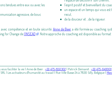
l'espace de découvrir son chemin,
ions tendues entre eux ou avec les
l’esprit positif et bienveillant du c
un espace et un temps qui vous est 
mmunication agressive, de bouc
recul,
de la douceur et …de la rigueur.
) avec compétence et en toute sécurité.
Anne de Beer
a été formée au coaching sys
ting for Change de
l’INSEAD
. Notre approche du coaching est disponible au format
us faciliter la vie |
Anne de Beer
:
+32-475-850302
|
Patrick Demaret
:
+32-475-649901
RL | Les activateurs d'humanité au travail | Rue Ville Basse 24 à 7830 Silly, Belgique |
Ment